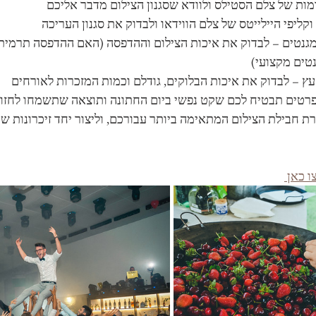
מות של צלם הסטילס ולוודא שסגנון הצילום מדבר אליכם
קליפי היילייטס של צלם הווידאו ולבדוק את סגנון העריכה
גנטים – לבדוק את איכות הצילום וההדפסה (האם ההדפסה תרמית 
טים מקצועי)
ץ – לבדוק את איכות הבלוקים, גודלם וכמות המזכרות לאורחים
רטים תבטיח לכם שקט נפשי ביום החתונה ותוצאה שתשמחו לחזור 
 חבילת הצילום המתאימה ביותר עבורכם, וליצור יחד זיכרונות ש
ו כאן 