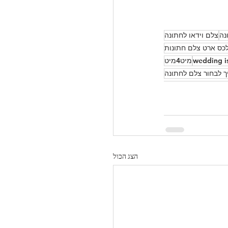
נה
צלם וידאו לחתונה
כס ארט צלם חתונות
wedding i
מיט4מיט
ך לבחור צלם לחתונה
הצג הכול