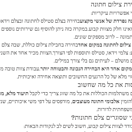
רת צילום חתונה
 אפשרויות עיקריות:
ה נפרדת של אנשי מקצוע
בחירה בצלם סטילס לחתונה ובצלם וידאו 
ינו חלק מצוות קבוע.במקרה כזה ניתן להוסיף גם שירותים נוספים 
תמונה – לרוב מספקים שונים.
צילום לחתונה במקום אחד
בחירה בחבילת צילום כוללת, שבה צלם 
: צלמי וידאו, סטילס ותוספות לפי הצורך.הצוות מכיר אחד את השני,
 מושלם – לעיתים גם בלי צורך במילים.
מקום אחד היא הבחירה הנכונה והבטוחה יותר
.עבודת צוות טובה מ
וי מלא של כל הרגעים החשובים ותוצאה אחידה ואיכותית.
ות את כל מה שחשוב
ם משתלמות הכוללות את כל מה שזוג צריך כדי לקבל 
תיעוד מלא, מר
הזמין 
אלבומי חתונה מעוצבים
, מודפסים על דפי משי איכותיים, שנ
שפחתית לדורות.
י שסוגרים צלם חתונות?
דד לצוות צילום קבוע, חשוב לשים לב לנקודות הבאות: