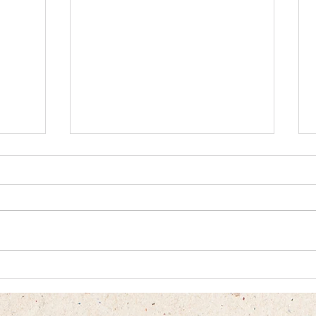
כמה ע
מה זמני הספקת תמונות ווידאו?