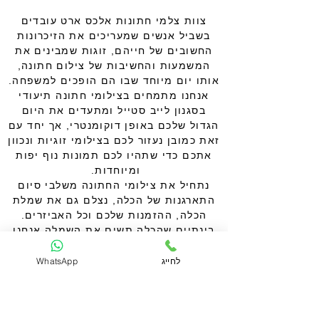
צוות צלמי חתונות אלכס ארט עובדים
בשביל אנשים שמעריכים את הזיכרונות
החשובים של חייהם, זוגות שמבינים את
המשמעות והחשיבות של צילום חתונה,
אותו יום מיוחד שבו הם הופכים למשפחה.
אנחנו מתמחים בצילומי חתונה תיעודי
בסגנון לייב סטייל ומתעדים את היום
הגדול שלכם באופן דוקומנטרי, אך יחד עם
זאת כמובן נעזור לכם בצילומי זוגיות ונכוון
אתכם כדי שתהיו לכם תמונות נוף יפות
ומיוחדות.
נתחיל את צילומי החתונה משלבי סיום
התארגנות של הכלה, נצלם גם את שמלת
הכלה, ההזמנות שלכם וכל האביזרים.
בינתיים שהכלה תשים את השמלה אנחנו
נצא לצלם את החתן ואז נתעד את המפגש
הראשוני שלכם. משם נתקדם לצילומי
לחייג
WhatsApp
זוגיות שלכם. אפשר לעשות את הצילומים
בטבע או בעיר בסגנון אורבני, אפשר
להתקדם לגן אירועים שלכם ולעשות את