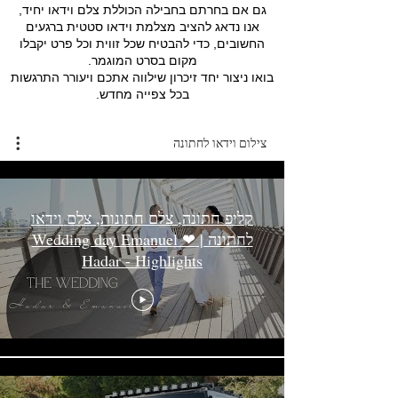
גם אם בחרתם בחבילה הכוללת צלם וידאו יחיד,
אנו נדאג להציב מצלמת וידאו סטטית ברגעים
החשובים, כדי להבטיח שכל זווית וכל פרט יקבלו
מקום בסרט המוגמר.
בואו ניצור יחד זיכרון שילווה אתכם ויעורר התרגשות
בכל צפייה מחדש.
צילום וידאו לחתונה
קליפ חתונה, צלם חתונות, צלם וידאו
לחתונה | Wedding day Emanuel ❤
Hadar - Highlights