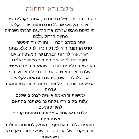
צילום וידאו לחתונה
בהזמנת חבילת צילום לחתונה, אתם מקבלים צילום
וידאו מקצועי שכולל סרט חתונה ערוך וקליפ
היילייטס מרגש שמרכז את הרגעים הבלתי נשכחים
מהיום הגדול שלכם.
יותר מסתם זיכרון – זהו תיעוד היסטורי:
סרט החתונה הוא לא רק זיכרון לזוג, אלא מתנה
יקרת ערך לדורות הבאים של המשפחה. אנו
מקפידים לספר את הסיפור הייחודי שלכם
באמצעות קליפים וסרטים שמשקפים את האישיות
שלכם ואת האווירה המיוחדת של האירוע. כדי
שתוכלו להתרשם, צירפנו דוגמאות לקליפים
שצילמנו וערכנו – כל אחד מהם ייחודי כמו הזוגות
עצמם.
גמישות והתאמה אישית לצרכים שלכם:
עלות צילום וידאו לחתונה משתנה בהתאם
להעדפותיכם:
צלם וידאו אחד – מתאים לחתונות קטנות
ואינטימיות.
תוספת צלם וידאו נוסף – מומלץ לחתונות גדולות
או במקרים של הפרדה, כדי שלא יפספסו אף רגע
משמעותי.