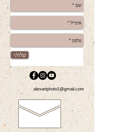
שלח/י
alexartphoto1@gmail.com