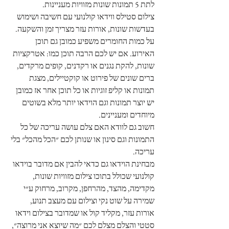
לתת 5 תמונות שונות מזוויות מעניינות. 
צילום סטילס ווידאו קולנועי עם חשיבה ושימוש 
בעדשות שונות, אורות עזר מצריך זמן והשקעה.
על כמות החומרים משפיע כמובן גם תוכן 
האירוע. אם יש לכם הרבה תוכן כמו: אטרקציות 
שונות, להקת נגנים או רקדנים, קופים מרקדים, 
ברים שונים של פירוט או קוקטיילים, מצגת 
תמונות או קליפ זוגיות או כל תוכן אחר אז כמובן 
יש יוצר תמונות וגם הוידאו יותר מלא בשוטים 
מיוחדים ומעניינים. 
חשוב גם לוודא האם צלם עושה עריכה של כל 
התמונות וגם סינון או שנותן לכם ״הכל מהכל״ בלי 
עריכה. 
מבחינת הוידאו גם כדאי להבין אם מדובר בוידאו 
קולנועי שכולל בתוכו צילום מזוויות שונות, 
מקדימה, מהצד, מהרחפן, מקרוב, מרחוק ע״י 
שמירה על שוט נקי וצילום עם מעצב תנוע, 
אורות עזר, מקליד קול או שמדובר בצילום וידאו 
סטטי והצלם מצלם לכם ״מה שיוצא אני מרוצה״, 